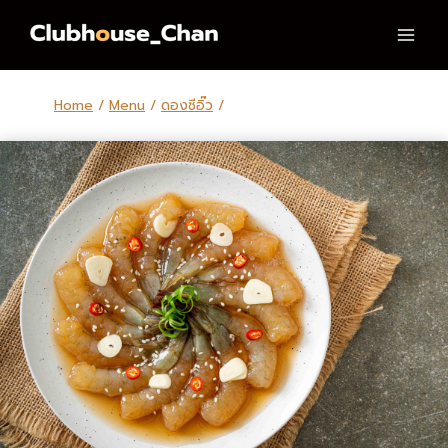
Skip
to
content
Home
/
Menu
/
ดองซีอิ๊ว
/