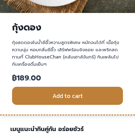
กุ้งดอง
กุ้งสดดองในน้ำซีอิ๊วหวานสูตรพิเศษ หมักจนได้ที่ เนื้อกุ้ง
หวานนุ่ม หอมกลิ่นซีอิ๊ว เสิร์ฟพร้อมขิงซอย และพริกสด
ทานที่ ClubHouseChan (คลับเฮาส์จันทร์) กินเพลินไป
กับเครื่องดื่มเย็นๆ
฿
189.00
Add to cart
เมนูแนะนำกินคู่กัน อร่อยชัวร์