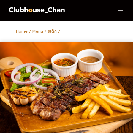
Skip
to
content
Home
/
Menu
/
สเต็ก
/