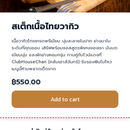
สเต็กเนื้อไทยวากิว
เนื้อวากิวไทยเกรดพรีเมียม นุ่มละลายในปาก ย่างมาใน
ระดับที่คุณชอบ เสิร์ฟพร้อมซอสสูตรพิเศษของเรา มันบด
เนียนนุ่ม และผักย่างหอมกรุ่น ทานคู่กับไวน์แดงที่
ClubHouseChan (คลับเฮาส์จันทร์) รับรองฟินไม่ไหว
เมนูนี้ห้ามพลาดเด็ดขาด
฿
550.00
Add to cart