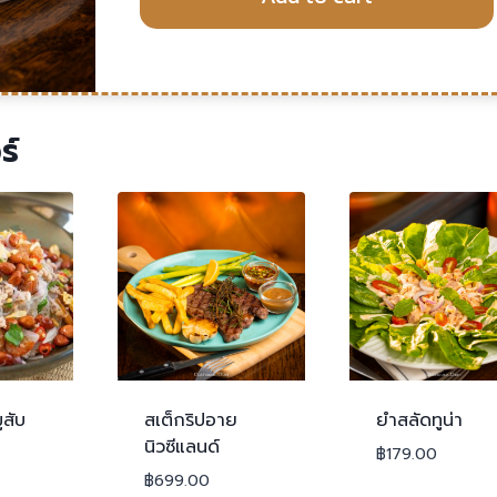
ร์
ูสับ
สเต็กริปอาย
ยำสลัดทูน่า
นิวซีแลนด์
฿
179.00
฿
699.00