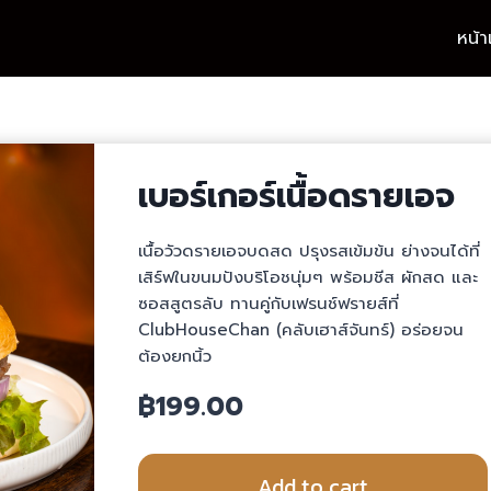
หน้
เบอร์เกอร์เนื้อดรายเอจ
เนื้อวัวดรายเอจบดสด ปรุงรสเข้มข้น ย่างจนได้ที่
เสิร์ฟในขนมปังบริโอชนุ่มๆ พร้อมชีส ผักสด และ
ซอสสูตรลับ ทานคู่กับเฟรนช์ฟรายส์ที่
ClubHouseChan (คลับเฮาส์จันทร์) อร่อยจน
ต้องยกนิ้ว
฿
199.00
Add to cart