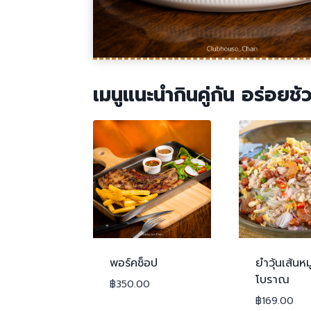
เมนูแนะนำกินคู่กัน อร่อยชัว
พอร์คช็อป
ยำวุ้นเส้นหม
โบราณ
฿
350.00
฿
169.00