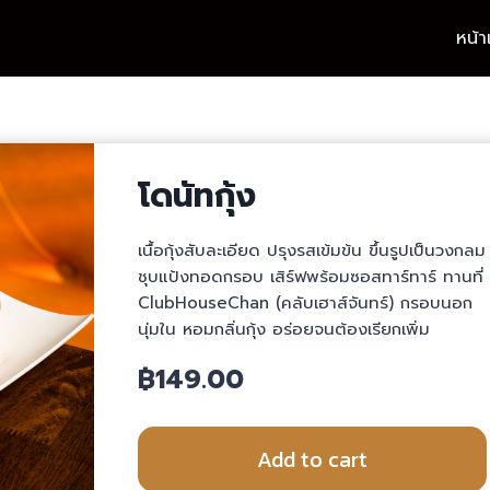
หน้
โดนัทกุ้ง
เนื้อกุ้งสับละเอียด ปรุงรสเข้มข้น ขึ้นรูปเป็นวงกลม
ชุบแป้งทอดกรอบ เสิร์ฟพร้อมซอสทาร์ทาร์ ทานที่
ClubHouseChan (คลับเฮาส์จันทร์) กรอบนอก
นุ่มใน หอมกลิ่นกุ้ง อร่อยจนต้องเรียกเพิ่ม
฿
149.00
Add to cart