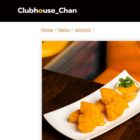
Skip
to
content
Home
/
Menu
/
ของทอด
/