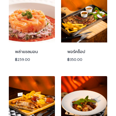
พล่าแซลมอน
พอร์คช็อป
฿
259.00
฿
350.00