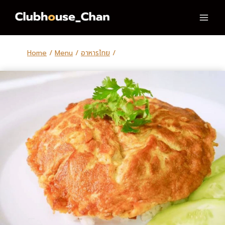
Skip
to
content
Home
/
Menu
/
อาหารไทย
/