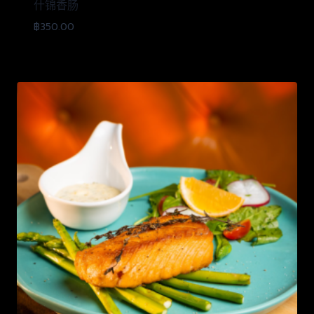
什锦香肠
฿
350.00