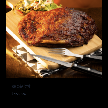
BBQ猪肋排
฿
490.00