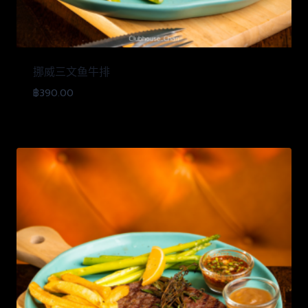
挪威三文鱼牛排
฿
390.00