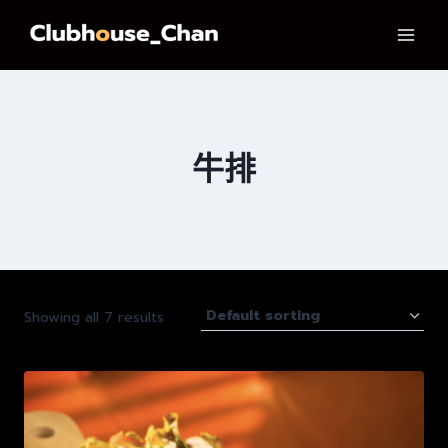
跳
到
内
容
牛排
Showing all 7 results