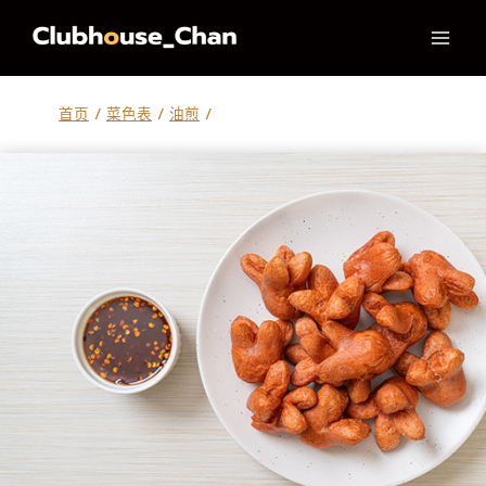
跳
到
内
容
首页
/
菜色表
/
油煎
/