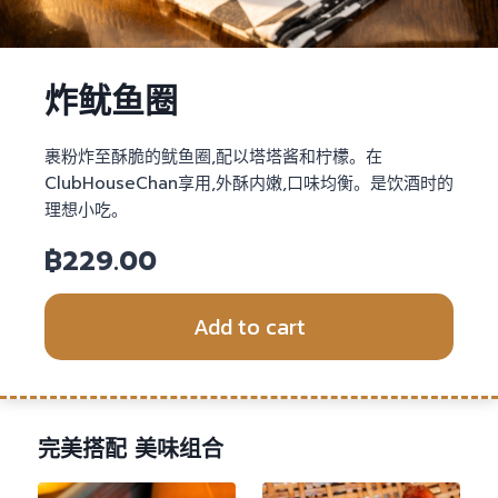
炸鱿鱼圈
裹粉炸至酥脆的鱿鱼圈,配以塔塔酱和柠檬。在
ClubHouseChan享用,外酥内嫩,口味均衡。是饮酒时的
理想小吃。
฿
229.00
Add to cart
完美搭配 美味组合