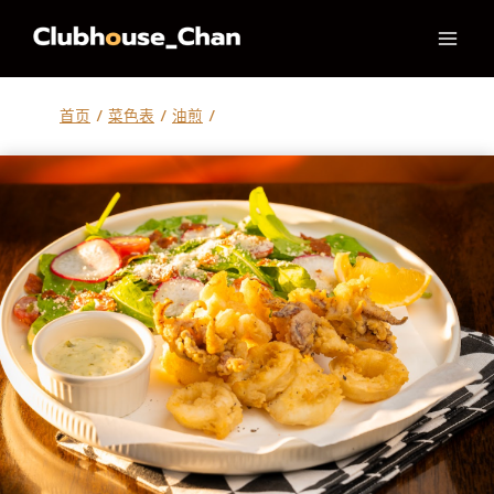
跳
到
内
容
首页
/
菜色表
/
油煎
/