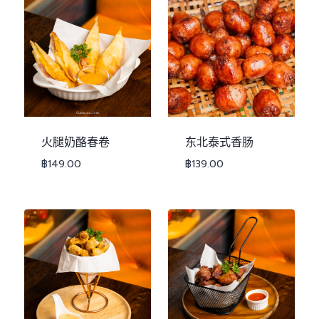
火腿奶酪春卷
东北泰式香肠
฿
149.00
฿
139.00