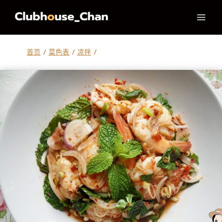
跳
到
内
容
首页
/
菜色表
/
凉拌
/