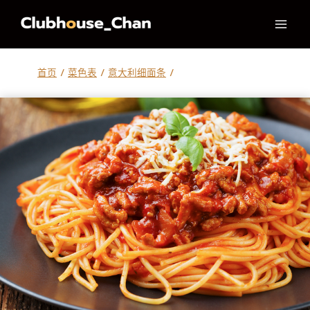
跳
到
内
容
首页
/
菜色表
/
意大利细面条
/