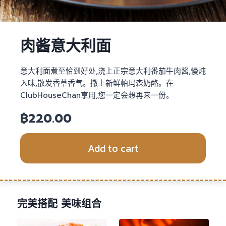
肉酱意大利面
意大利面煮至恰到好处,浇上正宗意大利番茄牛肉酱,慢炖
入味,散发香草香气。撒上新鲜帕玛森奶酪。在
ClubHouseChan享用,您一定会想再来一份。
฿
220.00
Add to cart
完美搭配 美味组合