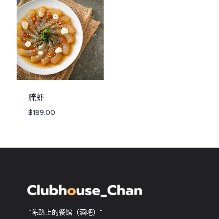
腌虾
฿
189.00
“陈路上的餐馆（酒吧）”