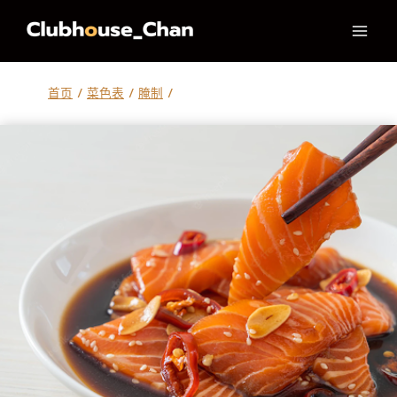
跳
到
内
容
首页
/
菜色表
/
腌制
/