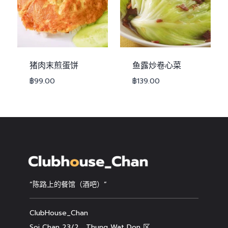
猪肉末煎蛋饼
鱼露炒卷心菜
฿
99.00
฿
139.00
“陈路上的餐馆（酒吧）”
ClubHouse_Chan
Soi Chan 23/2，Thung Wat Don 区