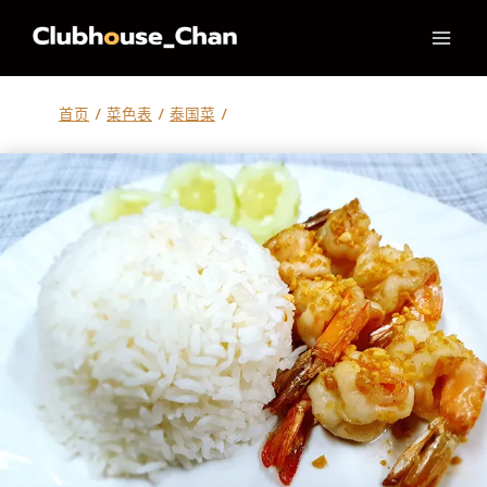
跳
到
内
容
首页
/
菜色表
/
泰国菜
/