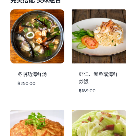
完美搭配 美味组合
冬阴功海鲜汤
虾仁、鱿鱼或海鲜
炒饭
฿
250.00
฿
189.00