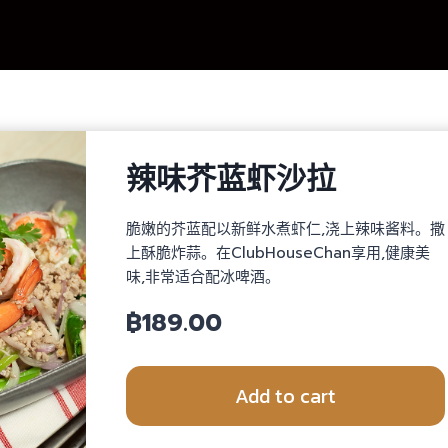
辣味芥蓝虾沙拉
脆嫩的芥蓝配以新鲜水煮虾仁,浇上辣味酱料。撒
上酥脆炸蒜。在ClubHouseChan享用,健康美
味,非常适合配冰啤酒。
฿
189.00
Add to cart