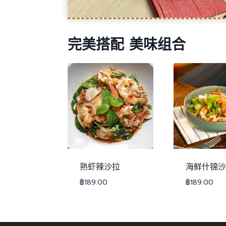
完美搭配 美味组合
熟虾辣沙拉
海鲜什锦沙
฿
189.00
฿
189.00