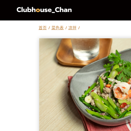
跳
到
内
容
首页
/
菜色表
/
凉拌
/