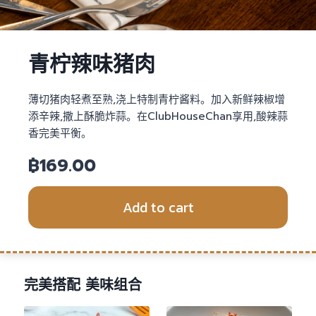
青柠辣味猪肉
薄切猪肉轻煮至熟,浇上特制青柠酱料。加入新鲜辣椒增
添辛辣,撒上酥脆炸蒜。在ClubHouseChan享用,酸辣蒜
香完美平衡。
฿
169.00
Add to cart
完美搭配 美味组合