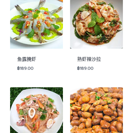
鱼露腌虾
熟虾辣沙拉
฿
189.00
฿
189.00