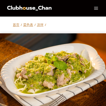
跳
到
内
容
首页
/
菜色表
/
凉拌
/