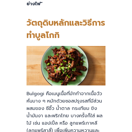
ย่างไฟ”
วัตถุดิบหลักและวิธีการ
ทำ
บูลโกกิ
Bulgogi คือเมนูเนื้อที่มักทำจากเนื้อวัว
หั่นบาง ๆ หมักด้วยซอสปรุงรสที่มีส่วน
ผสมของ ซีอิ๊ว น้ำตาล กระเทียม ขิง
น้ำมันงา และพริกไทย บางครั้งก็ใส่ ผล
ไม้ เช่น แอปเปิ้ล หรือ ลูกแพร์เกาหลี
(ลูกแพร์สาลี่) เพื่อเพิ่มความหวานและ