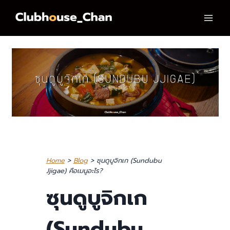
Skip
to
content
Home
>
Blog
> ซุนดูบูจิกเก (Sundubu
Jjigae) คือเมนูอะไร?
ซุนดูบูจิกเก
(Sundubu