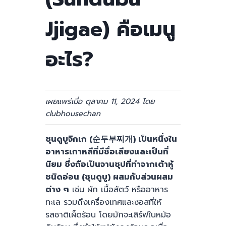
Jjigae) คือเมนู
อะไร?
เผยแพร่เมื่อ ตุลาคม 11, 2024 โดย
clubhousechan
ซุนดูบูจิกเก (순두부찌개) เป็นหนึ่งใน
อาหารเกาหลีที่มีชื่อเสียงและเป็นที่
นิยม ซึ่งถือเป็นจานซุปที่ทำจากเต้าหู้
ชนิดอ่อน (ซุนดูบู) ผสมกับส่วนผสม
ต่าง ๆ
เช่น ผัก เนื้อสัตว์ หรืออาหาร
ทะเล รวมถึงเครื่องเทศและซอสที่ให้
รสชาติเผ็ดร้อน โดยมักจะเสิร์ฟในหม้อ