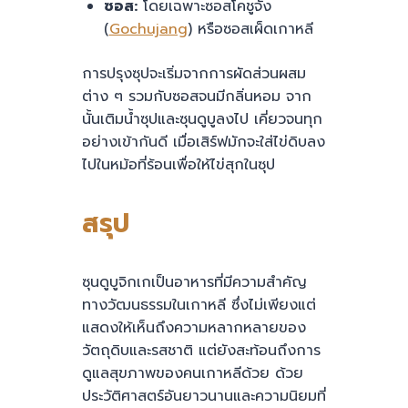
ซอส:
โดยเฉพาะซอสโคชูจัง
(
Gochujang
) หรือซอสเผ็ดเกาหลี
การปรุงซุปจะเริ่มจากการผัดส่วนผสม
ต่าง ๆ รวมกับซอสจนมีกลิ่นหอม จาก
นั้นเติมน้ำซุปและซุนดูบูลงไป เคี่ยวจนทุก
อย่างเข้ากันดี เมื่อเสิร์ฟมักจะใส่ไข่ดิบลง
ไปในหม้อที่ร้อนเพื่อให้ไข่สุกในซุป
สรุป
ซุนดูบูจิกเกเป็นอาหารที่มีความสำคัญ
ทางวัฒนธรรมในเกาหลี ซึ่งไม่เพียงแต่
แสดงให้เห็นถึงความหลากหลายของ
วัตถุดิบและรสชาติ แต่ยังสะท้อนถึงการ
ดูแลสุขภาพของคนเกาหลีด้วย ด้วย
ประวัติศาสตร์อันยาวนานและความนิยมที่