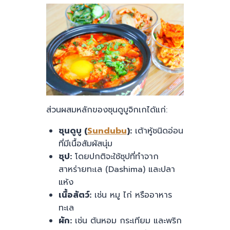
ส่วนผสมหลักของซุนดูบูจิกเกได้แก่:
ซุนดูบู (
Sundubu
):
เต้าหู้ชนิดอ่อน
ที่มีเนื้อสัมผัสนุ่ม
ซุป:
โดยปกติจะใช้ซุปที่ทำจาก
สาหร่ายทะเล (Dashima) และปลา
แห้ง
เนื้อสัตว์:
เช่น หมู ไก่ หรืออาหาร
ทะเล
ผัก:
เช่น ต้นหอม กระเทียม และพริก