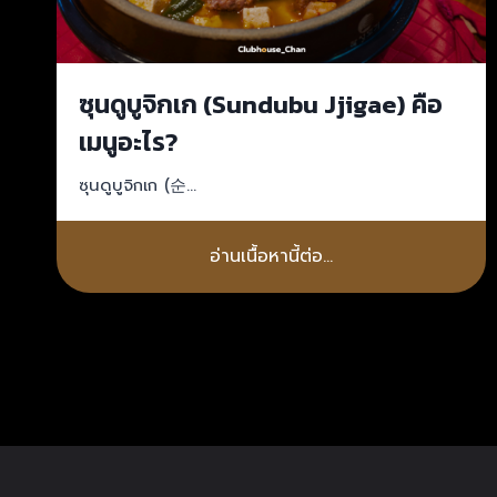
ซุนดูบูจิกเก (Sundubu Jjigae) คือ
เมนูอะไร?
ซุนดูบูจิกเก (순…
อ่านเนื้อหานี้ต่อ…