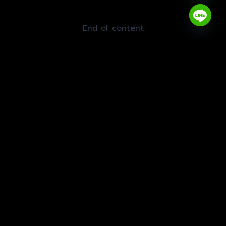
End of content
“เว็บไซต์ร้านเหล้าถนนจันทน์”
ร้านคลับเฮาส์จันทน์ (ClubHouse_Chan)
ซอยจันทน์ 23/2 แขวงทุ่งวัดดอน
เขตสาทร กรุงเทพมหานคร 10120
ติดต่อทีมงานที่
info@clubhousechan.com
หรือ
061-451-5917