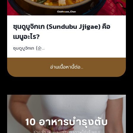
ซุนดูบูจิกเก (Sundubu Jjigae) คือ
เมนูอะไร?
ซุนดูบูจิกเก (순…
อ่านเนื้อหานี้ต่อ…